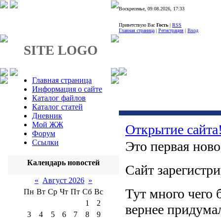
Воскресенье, 09.08.2026, 17:33
Приветствую Вас
Гость
|
RSS
Главная страница
|
Регистрация
|
Вход
SITE LOGO
Главная страница
Информация о сайте
Каталог файлов
Каталог статей
Дневник
Мой ЖЖ
Открытие сайта
Форум
Ссылки
Это первая ново
Календарь новостей
Сайт зарегистри
«
Август 2026
»
Тут много чего 
Пн
Вт
Ср
Чт
Пт
Сб
Вс
1
2
вернее придумал
3
4
5
6
7
8
9